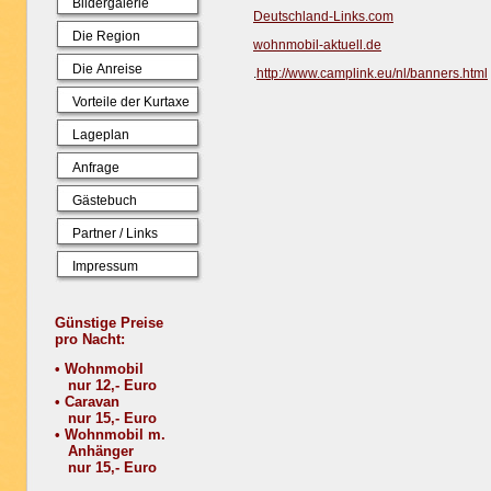
Bildergalerie
Deutschland-Links.com
Die Region
wohnmobil-aktuell.de
Die Anreise
.
http://www.camplink.eu/nl/banners.html
Vorteile der Kurtaxe
Lageplan
Anfrage
Gästebuch
Partner / Links
Impressum
Günstige Preise
pro Nacht:
• Wohnmobil
nur 12,- Euro
• Caravan
nur 15,- Euro
• Wohnmobil m.
Anhänger
nur 15,- Euro