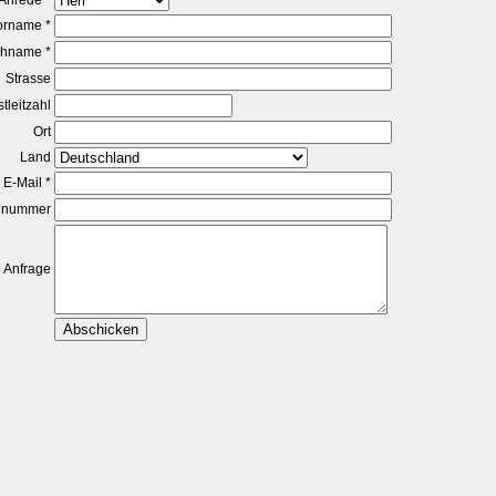
Anrede *
orname *
hname *
Strasse
tleitzahl
Ort
Land
E-Mail *
onnummer
 Anfrage