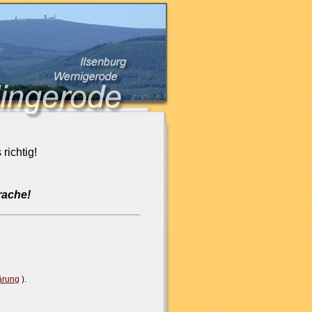
 richtig!
rache!
ärung
).